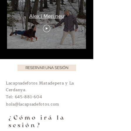
Alex i Meri neu
RESERVAR UNA SESIÓN
Lacapsadefotos Matadepera y La
Cerdanya.
Tel:
645-881-604
hola@lacapsadefotos.com
¿Cómo irá la
sesión?