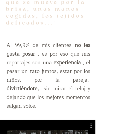
que se mueve por la
brisa, unas manos
cogidas, los tejidos
delicados..."
Al 99,9% de mis clientes
no les
gusta posar
, es por eso que mis
reportajes son una
experiencia
, el
pasar un rato juntos, estar por los
niños, por la pareja,
divirtiéndote,
sin mirar el reloj y
dejando que los mejores momentos
salgan solos.