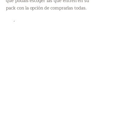
que podáis escoger las que entren en su
pack con la opción de comprarlas todas.
¿CÓMO DEBEMOS IR
VESTIDOS?
De cómo va vestido durante el reportaje
dependerá que las fotos salgan más o
menos bonitas. Así que una vez ha
hecho la reserva le haré llegar un dossier
de estilismo con información sobre la
ropa más adecuada para cada sesión y
cómo combinarla. Yo tengo algo de ropa
que siempre puedo dejarle si le gusta.
¿DÓNDE HAREMOS LA
SESIÓN?
Yo conozco varias localizaciones en