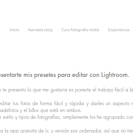
Inicio
Navidad 2025
Curs fotografia mòbil
Experiéncia
entarte mis presetes para editar con Lightroom.
te presento lo que me gustaría es ponerte el trabajo fácil a la
itar tus fotos de forma fácil y rápida y darles un aspecto m
psadefotos y el b&w que está en ambos.
r estilo y tipos de fotografías, simplemente los he agrupado
a la app gratuita de Lr, y versión por ordenador, así que no ti